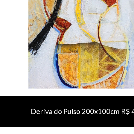
Deriva do Pulso
20
0x1
0
0cm R$