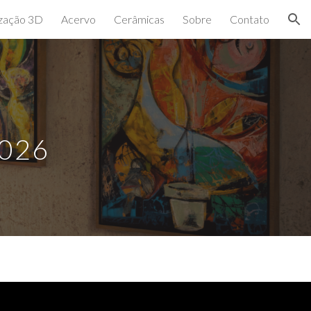
ização 3D
Acervo
Cerâmicas
Sobre
Contato
ion
2026