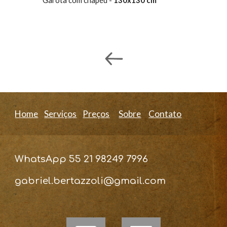
Garota com chapéu -
130x130 cm
Home
Serviços
Preços
Sobre
Contato
WhatsApp 55 21
98249 7996
gabriel.bertazzoli@gmail.com